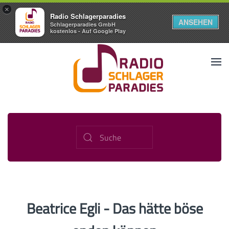
×
Radio Schlagerparadies
ANSEHEN
Schlagerparadies GmbH
kostenlos - Auf Google Play
Beatrice Egli - Das hätte böse