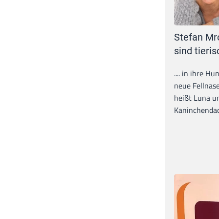
Stefan Mr
sind tieris
.... in ihre H
neue Fellnase
heißt Luna un
Kaninchendack