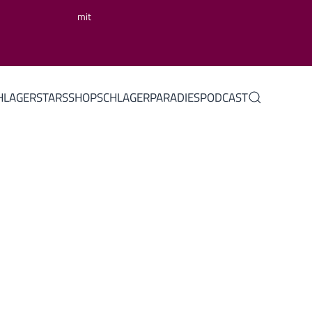
mit
HLAGERSTARS
SHOP
SCHLAGERPARADIES
PODCAST