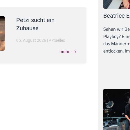
Beatrice E
Petzi sucht ein
Zuhause
Sehen wir Bea
Playboy? Ein
05. August 2026
|
Aktuelles
das Männerma
entlocken. Im 
mehr