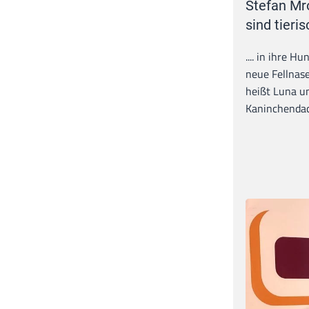
Stefan Mr
sind tieris
.... in ihre H
neue Fellnase
heißt Luna un
Kaninchendack