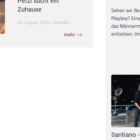
Petzi sucht ein
Zuhause
Sehen wir Bea
Playboy? Ein
05. August 2026
|
Aktuelles
das Männerma
entlocken. Im 
mehr
Santiano -