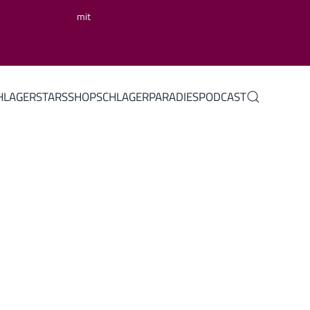
mit
HLAGERSTARS
SHOP
SCHLAGERPARADIES
PODCAST