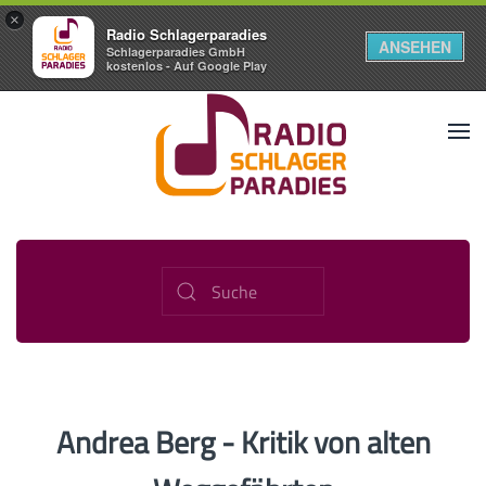
×
Radio Schlagerparadies
ANSEHEN
Schlagerparadies GmbH
kostenlos - Auf Google Play
Andrea Berg - Kritik von alten