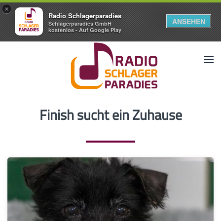
×
Radio Schlagerparadies
ANSEHEN
Schlagerparadies GmbH
kostenlos - Auf Google Play
Finish sucht ein Zuhause