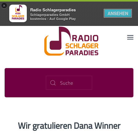
×
Radio Schlagerparadies
ANSEHEN
Schlagerparadies GmbH
kostenlos - Auf Google Play
Wir gratulieren Dana Winner