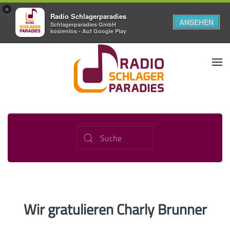
×
Radio Schlagerparadies
ANSEHEN
Schlagerparadies GmbH
kostenlos - Auf Google Play
Wir gratulieren Charly Brunner