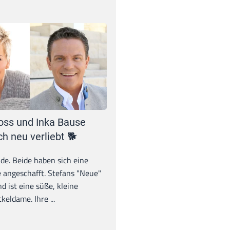
oss und Inka Bause
ch neu verliebt 🐕
unde. Beide haben sich eine
 angeschafft. Stefans "Neue"
d ist eine süße, kleine
eldame. Ihre ...