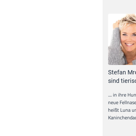
Stefan Mr
sind tieris
.... in ihre H
neue Fellnase
heißt Luna un
Kaninchendack