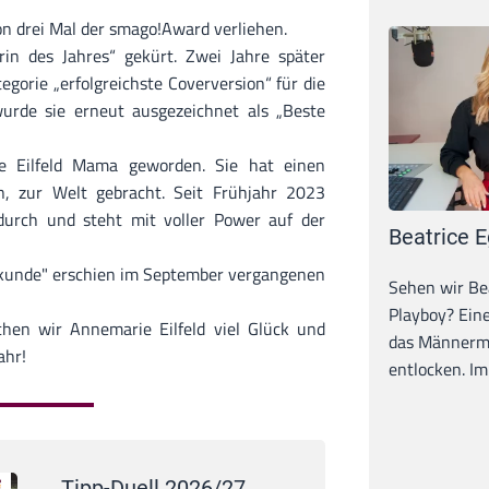
n drei Mal der smago!Award verliehen.
n des Jahres“ gekürt. Zwei Jahre später
gorie „erfolgreichste Coverversion“ für die
wurde sie erneut ausgezeichnet als „Beste
 Eilfeld Mama geworden. Sie hat einen
, zur Welt gebracht. Seit Frühjahr 2023
durch und steht mit voller Power auf der
Beatrice E
Sekunde" erschien im September vergangenen
Sehen wir Bea
Playboy? Ein
chen wir
Annemarie Eilfeld
viel Glück und
das Männerma
ahr!
entlocken. Im 
Tipp-Duell 2026/27