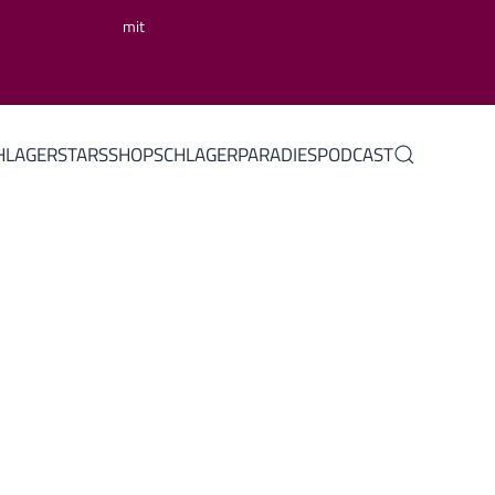
mit
HLAGERSTARS
SHOP
SCHLAGERPARADIES
PODCAST