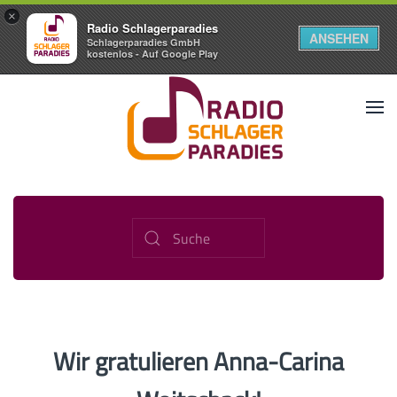
×
Radio Schlagerparadies
ANSEHEN
Schlagerparadies GmbH
kostenlos - Auf Google Play
Wir gratulieren Anna-Carina