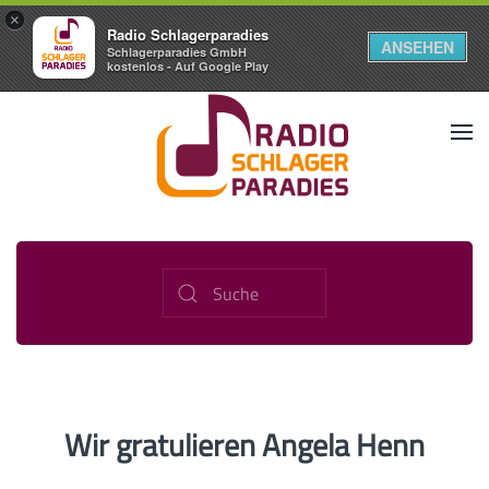
×
Radio Schlagerparadies
ANSEHEN
Schlagerparadies GmbH
kostenlos - Auf Google Play
Wir gratulieren Angela Henn