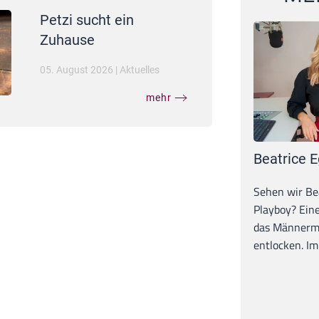
Petzi sucht ein
Zuhause
05. August 2026
|
Aktuelles
mehr
Beatrice E
Sehen wir Bea
Playboy? Ein
das Männerma
entlocken. Im 