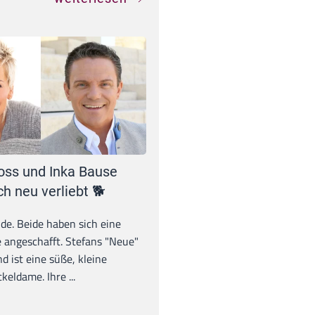
oss und Inka Bause
ch neu verliebt 🐕
unde. Beide haben sich eine
 angeschafft. Stefans "Neue"
d ist eine süße, kleine
eldame. Ihre ...