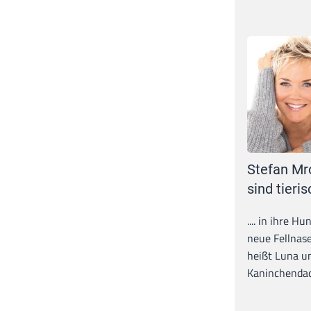
Stefan Mr
sind tieris
.... in ihre H
neue Fellnase
heißt Luna un
Kaninchendack