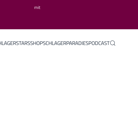
mit
HLAGERSTARS
SHOP
SCHLAGERPARADIES
PODCAST