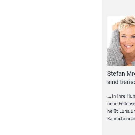
Stefan Mr
sind tieris
.... in ihre H
neue Fellnase
heißt Luna un
Kaninchendack