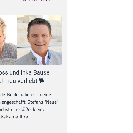
oss und Inka Bause
ch neu verliebt 🐕
unde. Beide haben sich eine
 angeschafft. Stefans "Neue"
d ist eine süße, kleine
eldame. Ihre ...