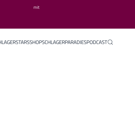
mit
HLAGERSTARS
SHOP
SCHLAGERPARADIES
PODCAST