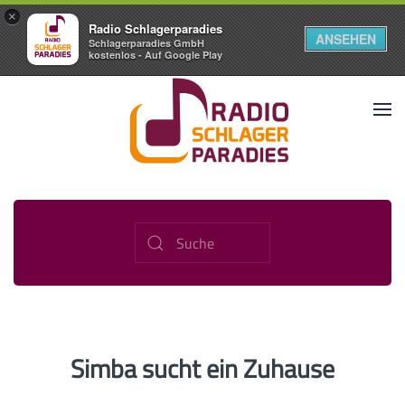
×
Radio Schlagerparadies
ANSEHEN
Schlagerparadies GmbH
kostenlos - Auf Google Play
Simba sucht ein Zuhause