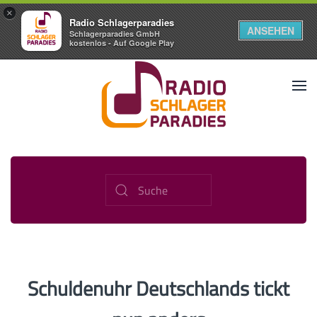
×
Radio Schlagerparadies
ANSEHEN
Schlagerparadies GmbH
kostenlos - Auf Google Play
Schuldenuhr Deutschlands tickt