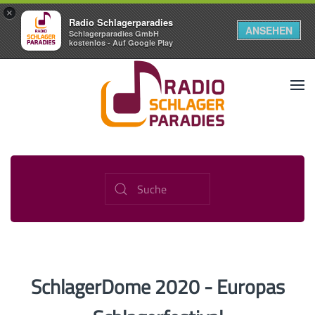
×
Radio Schlagerparadies
ANSEHEN
Schlagerparadies GmbH
kostenlos - Auf Google Play
SchlagerDome 2020 - Europas