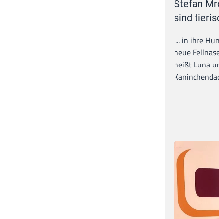
Stefan Mr
sind tieris
.... in ihre H
neue Fellnase
heißt Luna un
Kaninchendack