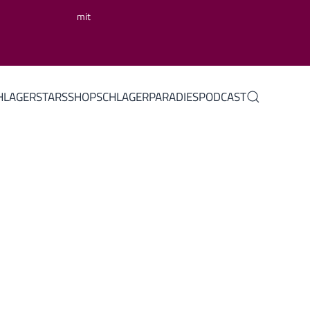
mit
HLAGERSTARS
SHOP
SCHLAGERPARADIES
PODCAST