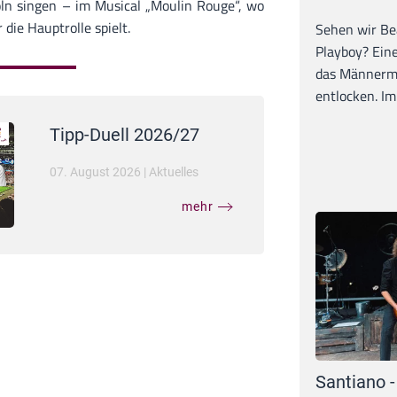
ln singen – im Musical „Moulin Rouge“, wo
die Hauptrolle spielt.
Sehen wir Bea
Playboy? Ein
das Männerma
entlocken. Im 
Tipp-Duell 2026/27
07. August 2026
|
Aktuelles
mehr
Santiano -