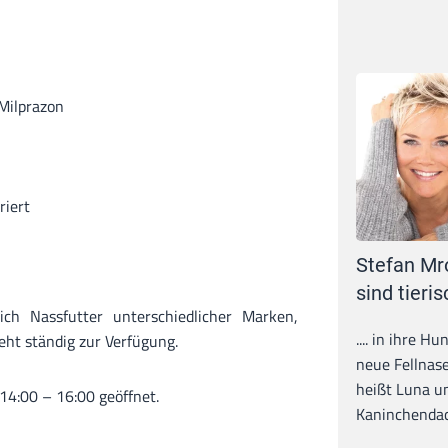
Milprazon
riert
Stefan Mr
sind tieris
ich Nassfutter unterschiedlicher Marken,
.... in ihre H
eht ständig zur Verfügung.
neue Fellnase
heißt Luna un
 14:00 – 16:00 geöffnet.
Kaninchendack