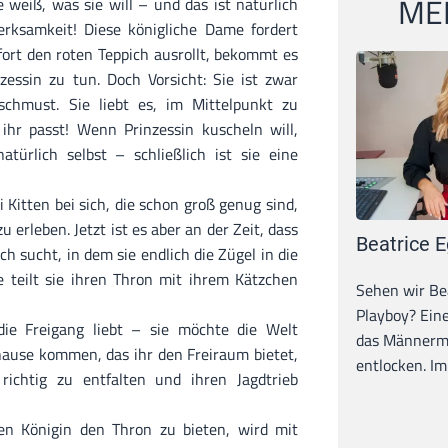
MEI
ie weiß, was sie will – und das ist natürlich
rksamkeit! Diese königliche Dame fordert
ofort den roten Teppich ausrollt, bekommt es
zessin zu tun. Doch Vorsicht: Sie ist zwar
schmust. Sie liebt es, im Mittelpunkt zu
ihr passt! Wenn Prinzessin kuscheln will,
atürlich selbst – schließlich ist sie eine
i Kitten bei sich, die schon groß genug sind,
 erleben. Jetzt ist es aber an der Zeit, dass
Beatrice E
ch sucht, in dem sie endlich die Zügel in die
teilt sie ihren Thron mit ihrem Kätzchen
Sehen wir Bea
Playboy? Ein
 die Freigang liebt – sie möchte die Welt
das Männerma
uhause kommen, das ihr den Freiraum bietet,
entlocken. Im 
richtig zu entfalten und ihren Jagdtrieb
inen Königin den Thron zu bieten, wird mit