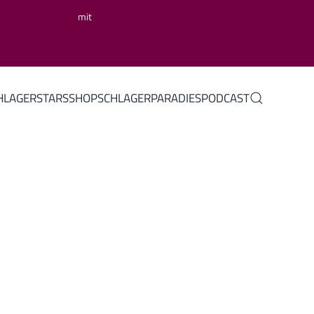
mit
HLAGERSTARS
SHOP
SCHLAGERPARADIES
PODCAST