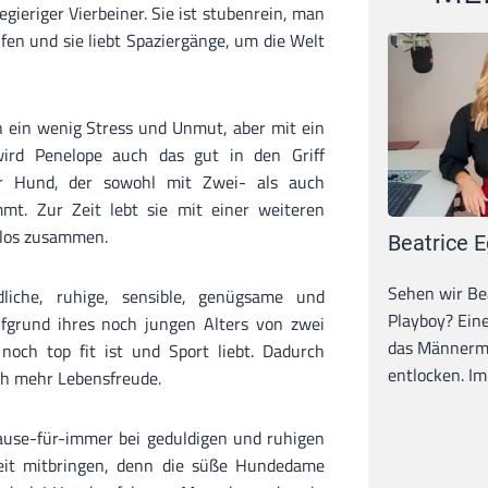
egieriger Vierbeiner. Sie ist stubenrein, man
ufen und sie liebt Spaziergänge, um die Welt
h ein wenig Stress und Unmut, aber mit ein
ird Penelope auch das gut in den Griff
er Hund, der sowohl mit Zwei- als auch
mt. Zur Zeit lebt sie mit einer weiteren
mlos zusammen.
Beatrice E
Sehen wir Bea
dliche, ruhige, sensible, genügsame und
Playboy? Ein
fgrund ihres noch jungen Alters von zwei
das Männerma
och top fit ist und Sport liebt. Dadurch
entlocken. Im 
ch mehr Lebensfreude.
use-für-immer bei geduldigen und ruhigen
Zeit mitbringen, denn die süße Hundedame