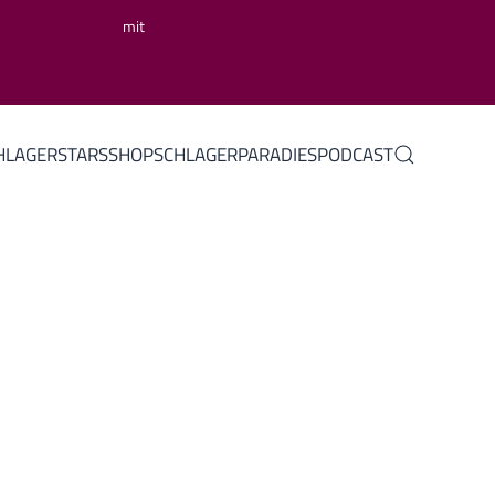
mit
HLAGERSTARS
SHOP
SCHLAGERPARADIES
PODCAST