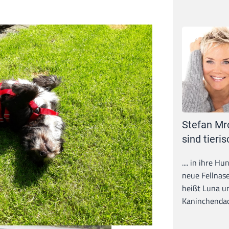
Stefan Mr
sind tieris
.... in ihre H
neue Fellnase
heißt Luna un
Kaninchendack