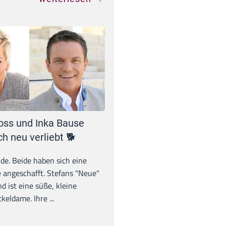
oss und Inka Bause
ch neu verliebt 🐕
unde. Beide haben sich eine
 angeschafft. Stefans "Neue"
d ist eine süße, kleine
eldame. Ihre ...