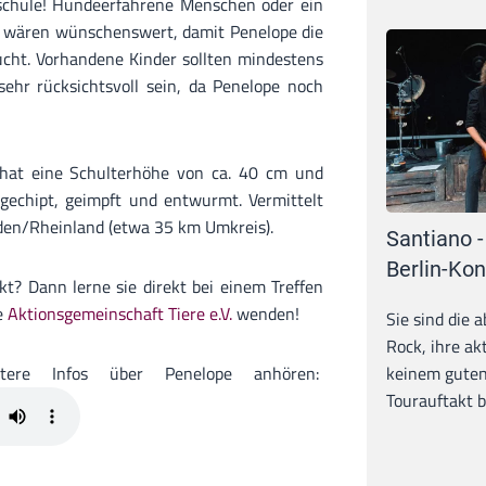
schule! Hundeerfahrene Menschen oder ein
e wären wünschenswert, damit Penelope die
ucht. Vorhandene Kinder sollten mindestens
ehr rücksichtsvoll sein, da Penelope noch
at eine Schulterhöhe von ca. 40 cm und
, gechipt, geimpft und entwurmt. Vermittelt
den/Rheinland (etwa 35 km Umkreis).
Santiano -
Berlin-Kon
kt? Dann lerne sie direkt bei einem Treffen
ie
Aktionsgemeinschaft Tiere e.V.
wenden!
Sie sind die 
Rock, ihre ak
keinem guten
ere Infos über Penelope anhören:
Tourauftakt b