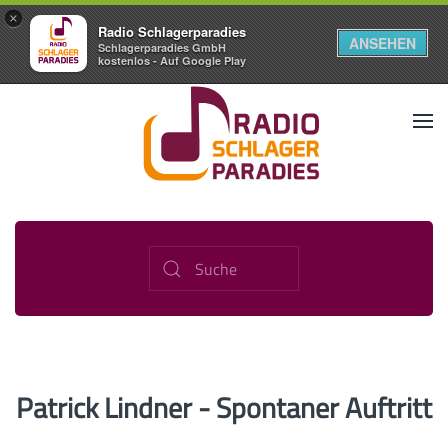
×
Radio Schlagerparadies
ANSEHEN
Schlagerparadies GmbH
kostenlos - Auf Google Play
Patrick Lindner - Spontaner Auftritt