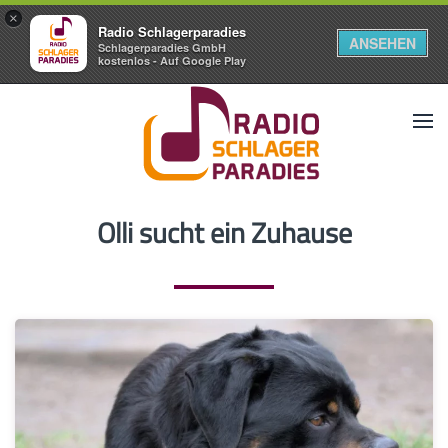
×
Radio Schlagerparadies
ANSEHEN
Schlagerparadies GmbH
kostenlos - Auf Google Play
Olli sucht ein Zuhause