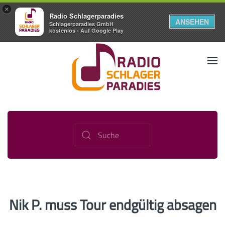
×
Radio Schlagerparadies
ANSEHEN
Schlagerparadies GmbH
kostenlos - Auf Google Play
Nik P. muss Tour endgültig absagen