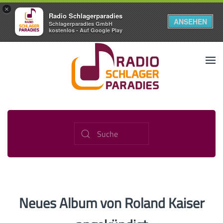
×
Radio Schlagerparadies
ANSEHEN
Schlagerparadies GmbH
kostenlos - Auf Google Play
Neues Album von Roland Kaiser