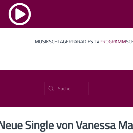
MUSIK
SCHLAGERPARADIES.TV
PROGRAMM
SC
Neue Single von Vanessa Ma