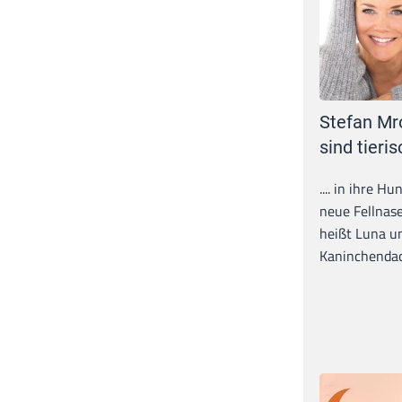
Stefan Mr
sind tieris
.... in ihre H
neue Fellnase
heißt Luna un
Kaninchendack