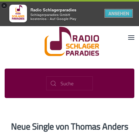
×
Radio Schlagerparadies
ANSEHEN
Schlagerparadies GmbH
kostenlos - Auf Google Play
Neue Single von Thomas Anders