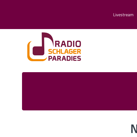
Livestream
N