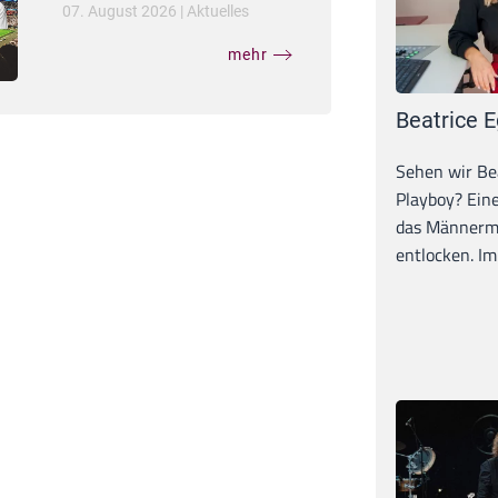
07. August 2026
|
Aktuelles
mehr
Beatrice E
Sehen wir Bea
Playboy? Ein
das Männerma
entlocken. Im 