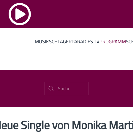
MUSIK
SCHLAGERPARADIES.TV
PROGRAMM
SC
eue Single von Monika Mart