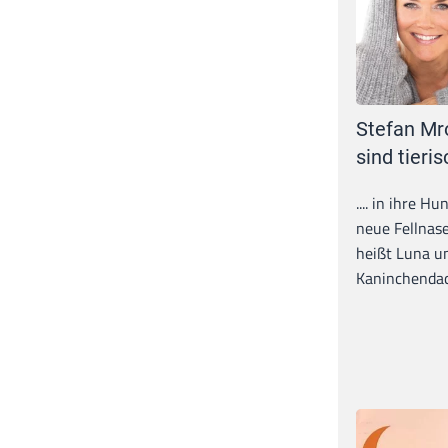
Stefan Mr
sind tieris
.... in ihre H
neue Fellnase
heißt Luna un
Kaninchendack