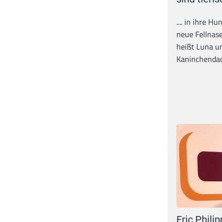
.... in ihre H
neue Fellnase
heißt Luna un
Kaninchendack
Eric Philip