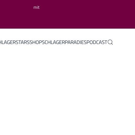
mit
HLAGERSTARS
SHOP
SCHLAGERPARADIES
PODCAST