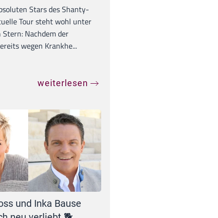
absoluten Stars des Shanty-
tuelle Tour steht wohl unter
 Stern: Nachdem der
ereits wegen Krankhe...
weiterlesen
oss und Inka Bause
ch neu verliebt 🐕