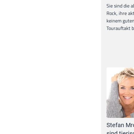
Sie sind die 
Rock, ihre ak
keinem guten
Tourauftakt b
Stefan Mr
sind tieris