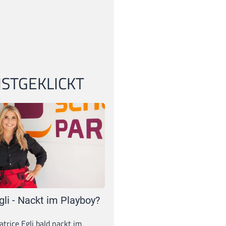
STGEKLICKT
gli - Nackt im Playboy?
trice Egli bald nackt im