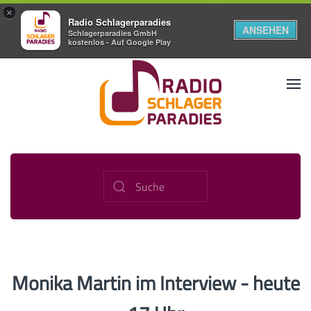
×
Radio Schlagerparadies
ANSEHEN
Schlagerparadies GmbH
kostenlos - Auf Google Play
Monika Martin im Interview - heute