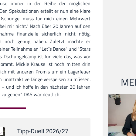
ause immer in der Reihe der möglichen
en Spekulationen erteilt er nun eine klare
r Dschungel muss für mich einen Mehrwert
bei mir nicht." Nach über 20 Jahren auf den
ahme finanzielle sicherlich nicht nötig.
h noch genug haben. Zuletzt machte er
iner Teilnahme an "Let´s Dance" und "Stars
s Dschungelcamp ist für viele das, was vor
kommt. Mickie Krause ist noch mitten drin
s sich mit anderen Promis um ein Lagerfeuer
MEI
h unattraktive Dinge verspeisen zu müssen.
ell – und ich hoffe in den nächsten 30 Jahren
 zu gehen". DAS war deutlich.
Tipp-Duell 2026/27