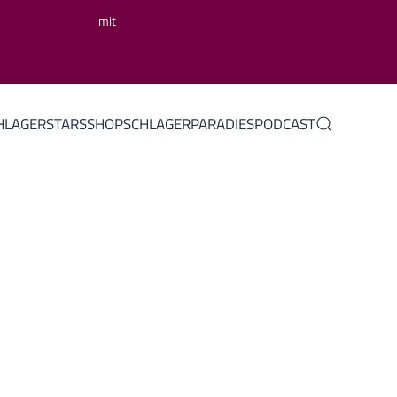
mit
HLAGERSTARS
SHOP
SCHLAGERPARADIES
PODCAST