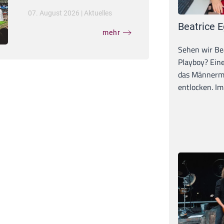
07. August 2026
|
Aktuelles
Beatrice E
mehr
Sehen wir Bea
Playboy? Ein
das Männerma
entlocken. Im 