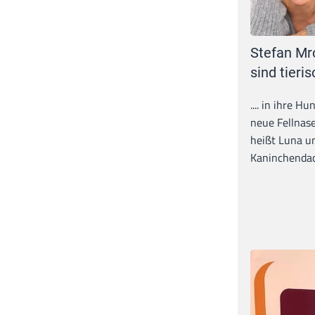
Stefan Mr
sind tieris
.... in ihre H
neue Fellnase
heißt Luna un
Kaninchendack