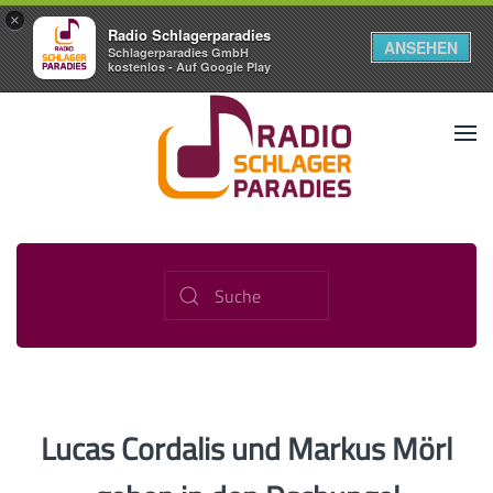
×
Radio Schlagerparadies
ANSEHEN
Schlagerparadies GmbH
kostenlos - Auf Google Play
Lucas Cordalis und Markus Mörl