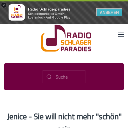
×
Radio Schlagerparadies
ANSEHEN
Schlagerparadies GmbH
kostenlos - Auf Google Play
Jenice - Sie will nicht mehr "schön"