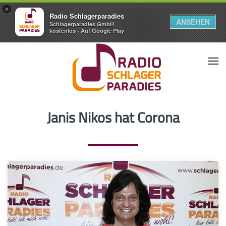
×
Radio Schlagerparadies
ANSEHEN
Schlagerparadies GmbH
kostenlos - Auf Google Play
Janis Nikos hat Corona