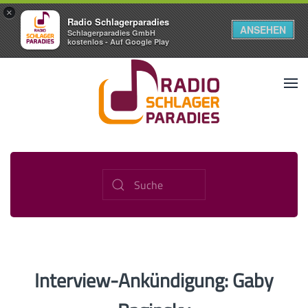
×
Radio Schlagerparadies
ANSEHEN
Schlagerparadies GmbH
kostenlos - Auf Google Play
Interview-Ankündigung: Gaby