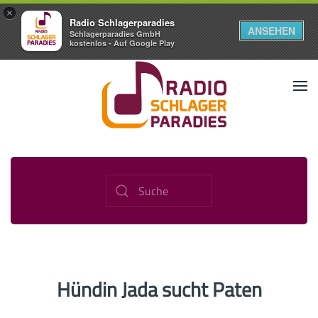
×
Radio Schlagerparadies
ANSEHEN
Schlagerparadies GmbH
kostenlos - Auf Google Play
Hündin Jada sucht Paten