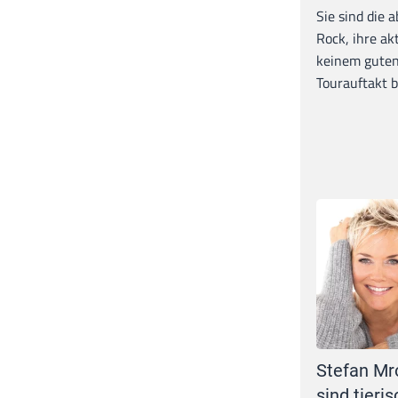
Sie sind die 
Rock, ihre ak
keinem guten
Tourauftakt b
Stefan Mr
sind tieris