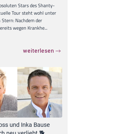
absoluten Stars des Shanty-
tuelle Tour steht wohl unter
 Stern: Nachdem der
ereits wegen Krankhe...
weiterlesen
oss und Inka Bause
ch neu verliebt 🐕