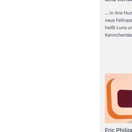
.... in ihre H
neue Fellnase
heißt Luna un
Kaninchendack
Eric Philip