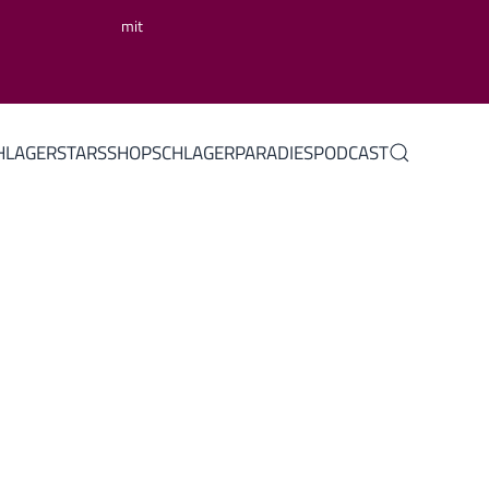
mit
HLAGERSTARS
SHOP
SCHLAGERPARADIES
PODCAST