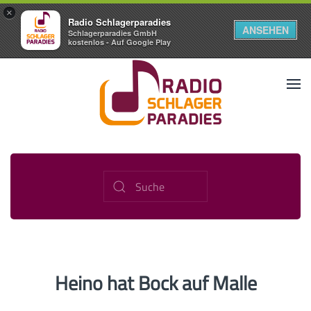
×
Radio Schlagerparadies
ANSEHEN
Schlagerparadies GmbH
kostenlos - Auf Google Play
Heino hat Bock auf Malle