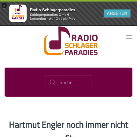
×
Radio Schlagerparadies
ANSEHEN
Schlagerparadies GmbH
kostenlos - Auf Google Play
Hartmut Engler noch immer nicht