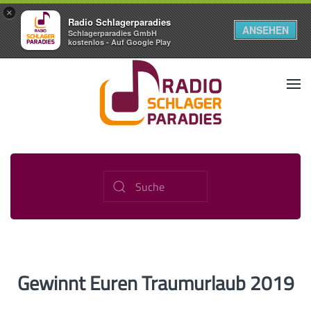
×
Radio Schlagerparadies
ANSEHEN
Schlagerparadies GmbH
kostenlos - Auf Google Play
Gewinnt Euren Traumurlaub 2019