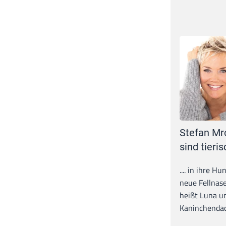
Stefan Mr
sind tieris
.... in ihre H
neue Fellnase
heißt Luna un
Kaninchendack