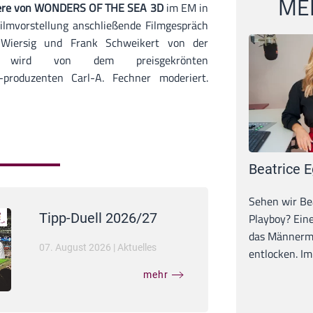
MEI
ere von WONDERS OF THE SEA 3D
im EM in
Filmvorstellung anschließende Filmgespräch
Wiersig und Frank Schweikert von der
ng wird von dem preisgekrönten
-produzenten Carl-A. Fechner moderiert.
Beatrice E
Sehen wir Bea
Tipp-Duell 2026/27
Playboy? Ein
das Männerma
07. August 2026
|
Aktuelles
entlocken. Im 
mehr