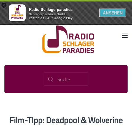
×
Radio Schlagerparadies
ANSEHEN
Schlagerparadies GmbH
kostenlos - Auf Google Play
Film-TIpp: Deadpool & Wolverine