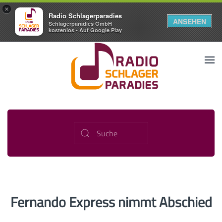
×
Radio Schlagerparadies
ANSEHEN
Schlagerparadies GmbH
kostenlos - Auf Google Play
Fernando Express nimmt Abschied