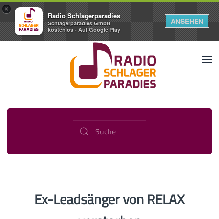
×
Radio Schlagerparadies
ANSEHEN
Schlagerparadies GmbH
kostenlos - Auf Google Play
Ex-Leadsänger von RELAX