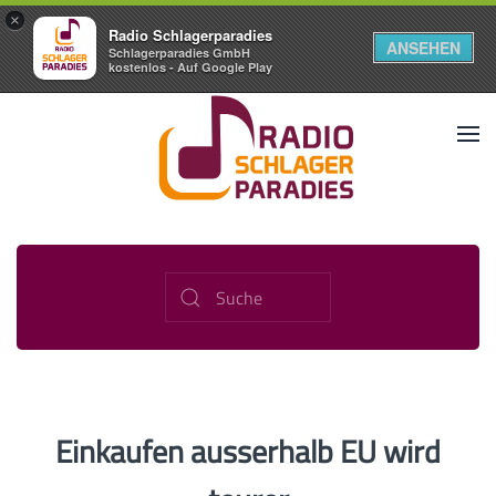
×
Radio Schlagerparadies
ANSEHEN
Schlagerparadies GmbH
kostenlos - Auf Google Play
Einkaufen ausserhalb EU wird