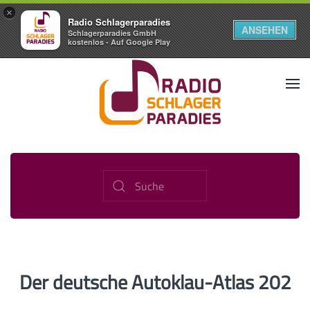
×
Radio Schlagerparadies
ANSEHEN
Schlagerparadies GmbH
kostenlos - Auf Google Play
Der deutsche Autoklau-Atlas 202