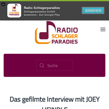
×
Radio Schlagerparadies
ANSEHEN
Schlagerparadies GmbH
kostenlos - Auf Google Play
Das gefilmte Interview mit JOEY