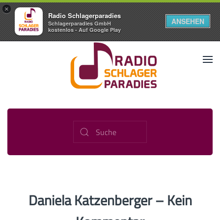
×
Radio Schlagerparadies
ANSEHEN
Schlagerparadies GmbH
kostenlos - Auf Google Play
Daniela Katzenberger – Kein