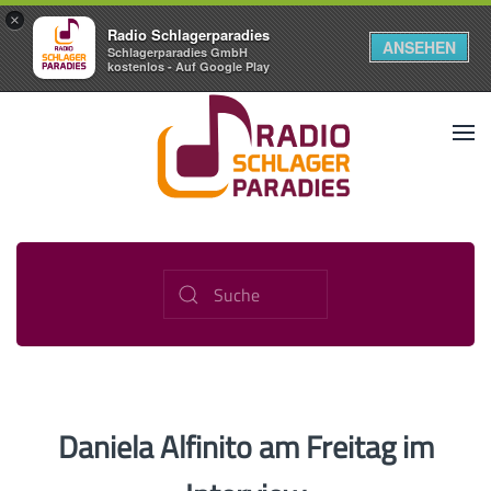
×
Radio Schlagerparadies
ANSEHEN
Schlagerparadies GmbH
kostenlos - Auf Google Play
Daniela Alfinito am Freitag im