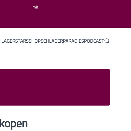
mit
HLAGERSTARS
SHOP
SCHLAGERPARADIES
PODCAST
skopen