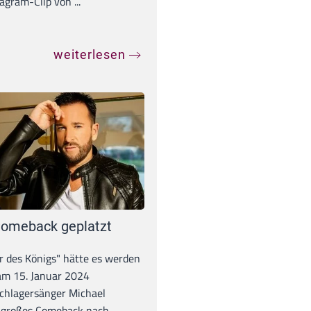
agram-Clip von ...
weiterlesen
omeback geplatzt
r des Königs" hätte es werden
 am 15. Januar 2024
chlagersänger Michael
 großes Comeback nach