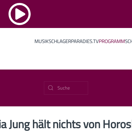
MUSIK
SCHLAGERPARADIES.TV
PROGRAMM
SC
ia Jung hält nichts von Horo