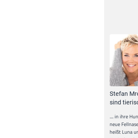
Stefan Mr
sind tieris
.... in ihre H
neue Fellnase
heißt Luna un