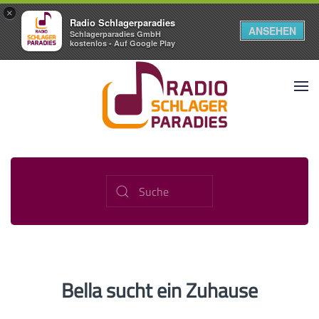
×
Radio Schlagerparadies
ANSEHEN
Schlagerparadies GmbH
kostenlos - Auf Google Play
Bella sucht ein Zuhause