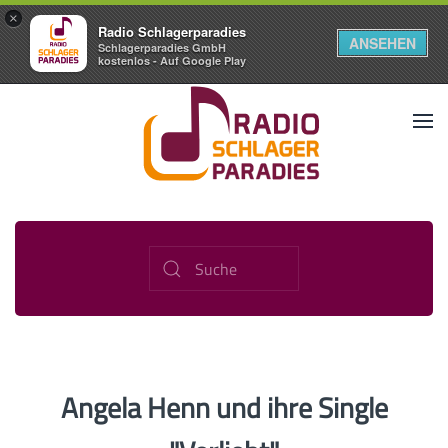
×
Radio Schlagerparadies
ANSEHEN
Schlagerparadies GmbH
kostenlos - Auf Google Play
Angela Henn und ihre Single