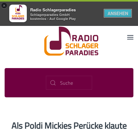
×
Radio Schlagerparadies
ANSEHEN
Schlagerparadies GmbH
kostenlos - Auf Google Play
Als Poldi Mickies Perücke klaute